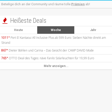
Beteilige dich an der Community und räume tolle
Prämien
ab!
Heißeste Deals

Heute
Woche
Jahr
1011°
Port El Kantaoui All Inclusive Plus ab 599 Euro: Sieben Nächte direkt am
Strand
867°
Dieter Bohlen und Carina – Das Gesicht der CAMP DAVID Mode
765°
OTTO Deal des Tages: näve Fanilo Solarleuchten für 19,99 Euro
Mehr anzeigen...