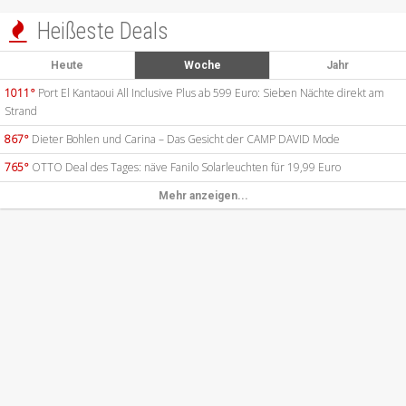
Heißeste Deals

Heute
Woche
Jahr
1011°
Port El Kantaoui All Inclusive Plus ab 599 Euro: Sieben Nächte direkt am
Strand
867°
Dieter Bohlen und Carina – Das Gesicht der CAMP DAVID Mode
765°
OTTO Deal des Tages: näve Fanilo Solarleuchten für 19,99 Euro
Mehr anzeigen...