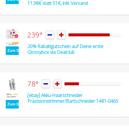
11,98€ statt 51€, inkl. Versand
239°


20% Rabattgutschein auf Deine erste
Zum Deal
Glossybox via Dealclub
78°


[ebay] Akku-Haarschneider
Präzisionstrimmer/Bartschneider 1481-0465
Zum Deal