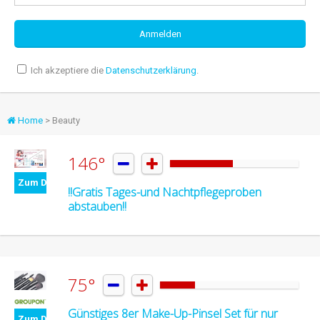
Ich akzeptiere die
Datenschutzerklärung
.
Home
> Beauty
146°


Zum Deal
!!Gratis Tages-und Nachtpflegeproben
abstauben!!
75°


Günstiges 8er Make-Up-Pinsel Set für nur
Zum Deal