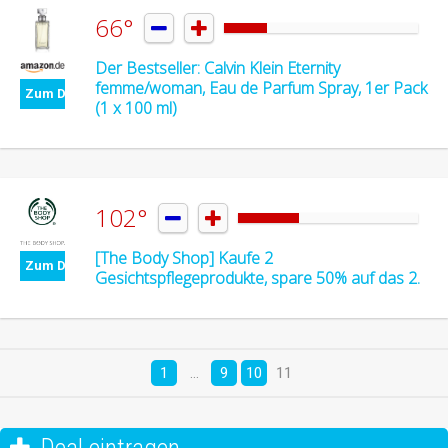
66°


Der Bestseller: Calvin Klein Eternity
femme/woman, Eau de Parfum Spray, 1er Pack
Zum Deal
(1 x 100 ml)
102°


[The Body Shop] Kaufe 2
Zum Deal
Gesichtspflegeprodukte, spare 50% auf das 2.
1
…
9
10
11