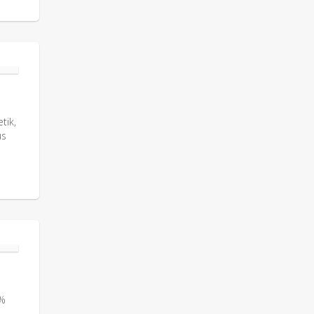
tik,
us
3%