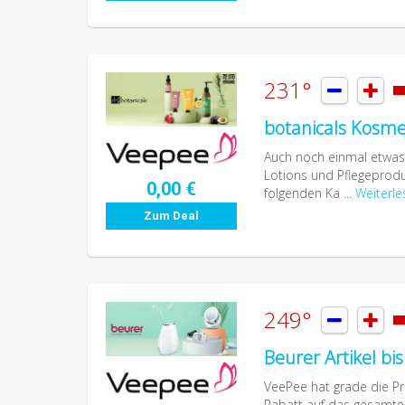
231°


botanicals Kosme
Auch noch einmal etwas 
Lotions und Pflegeprodu
0,00 €
folgenden Ka ...
Weiterle
Zum Deal
249°


Beurer Artikel bi
VeePee hat grade die Pre
Rabatt auf das gesamte 