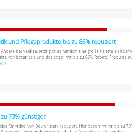
tik und Pflegeprodukte bis zu 86% reduziert
Andere bei VeePee. Jetzt gibt es nämlich eine große Palette an Kosme
kte von botanicals und das sogar mit bis zu 86% Rabatt. Produkte a
sen
s zu 73% günstiger
ise für Artikel von Beurer stark reduziert. Hier bekommt ihr bis zu 7
Sortiment. Unter anderem findet ihr hier Produkte aus folgenden