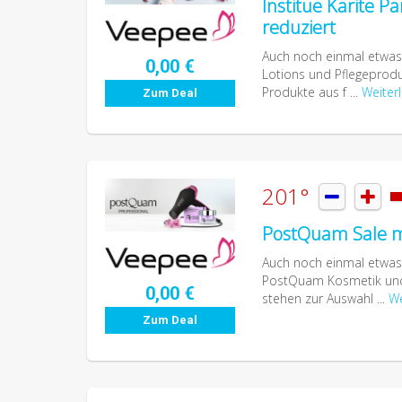
Institue Karite P
reduziert
Auch noch einmal etwas 
0,00 €
Lotions und Pflegeprodu
Produkte aus f ...
Weiter
Zum Deal
201°


PostQuam Sale mi
Auch noch einmal etwas a
PostQuam Kosmetik und 
0,00 €
stehen zur Auswahl ...
We
Zum Deal