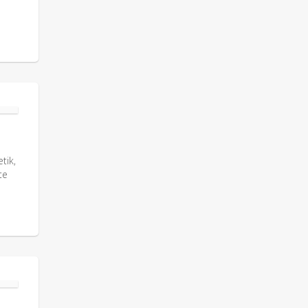
tik,
te