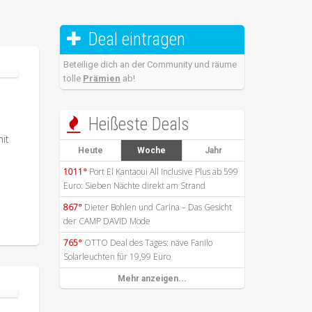
Deal eintragen

Beteilige dich an der Community und räume
tolle
Prämien
ab!
Heißeste Deals

it
Heute
Woche
Jahr
1011°
Port El Kantaoui All Inclusive Plus ab 599
Euro: Sieben Nächte direkt am Strand
867°
Dieter Bohlen und Carina – Das Gesicht
der CAMP DAVID Mode
765°
OTTO Deal des Tages: näve Fanilo
Solarleuchten für 19,99 Euro
Mehr anzeigen...