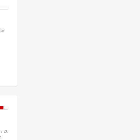
kin
is zu
n