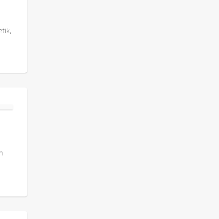
tik,
n