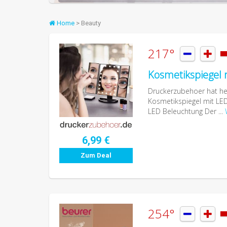
Home
> Beauty
217°


Kosmetikspiegel m
Druckerzubehoer hat heu
Kosmetikspiegel mit LED
LED Beleuchtung Der ...
6,99 €
Zum Deal
254°

