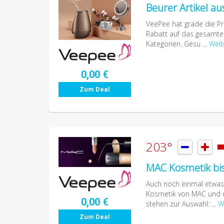
Beurer Artikel au
VeePee hat grade die Pre
Rabatt auf das gesamte 
Kategorien. Gesu ...
Weit
0,00 €
Zum Deal
203°


MAC Kosmetik bis
Auch noch einmal etwas A
Kosmetik von MAC und d
0,00 €
stehen zur Auswahl: ...
W
Zum Deal