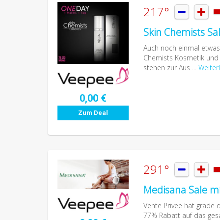
217°


Skin Chemists Sa
Auch noch einmal etwas A
Chemists Kosmetik und 
stehen zur Aus ...
Weiter
0,00 €
Zum Deal
291°


Medisana Sale mít
Vente Privee hat grade d
77% Rabatt auf das gesa