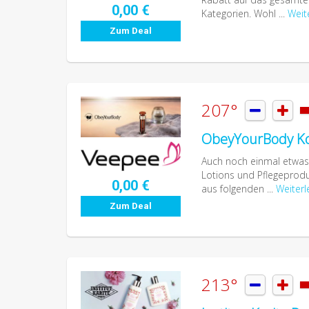
0,00 €
Kategorien. Wohl ...
Weit
Zum Deal
207°


ObeyYourBody Kos
Auch noch einmal etwas 
Lotions und Pflegeprod
0,00 €
aus folgenden ...
Weiterl
Zum Deal
213°

