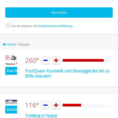
Ich akzeptiere die
Datenschutzerklärung
.
Home
> Beauty
260°


PostQuam Kosmetik und Beautygeräte bis zu
Zum Deal
80% reduziert
116°


Zum Deal
Trekking in Nepal