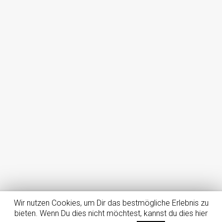
Wir nutzen Cookies, um Dir das bestmögliche Erlebnis zu
Impressum
Datenschutz
Dein Smartphone – Dein Tarif
bieten. Wenn Du dies nicht möchtest, kannst du dies hier
Girokontenvergleich – Bis zu 100€ für Kontoeröffnung geschenkt!