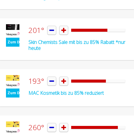
201°


Skin Chemists Sale mit bis zu 85% Rabatt *nur
Zum Deal
heute
193°


MAC Kosmetik bis zu 85% reduziert
Zum Deal
260°

