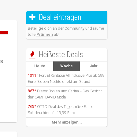
Deal eintragen

Beteilige dich an der Community und räume
tolle
Prämien
ab!
Heißeste Deals

se
Heute
Woche
Jahr
1011°
Port El Kantaoui All Inclusive Plus ab 599
Euro: Sieben Nächte direkt am Strand
867°
Dieter Bohlen und Carina – Das Gesicht
der CAMP DAVID Mode
765°
OTTO Deal des Tages: näve Fanilo
Solarleuchten für 19,99 Euro
Mehr anzeigen...