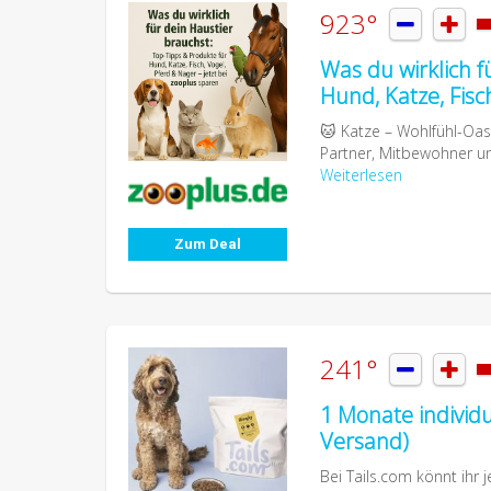
923°


Was du wirklich f
Hund, Katze, Fisc
🐱 Katze – Wohlfühl-Oase
Partner, Mitbewohner un
Weiterlesen
Zum Deal
241°


1 Monate individ
Versand)
Bei Tails.com könnt ihr j