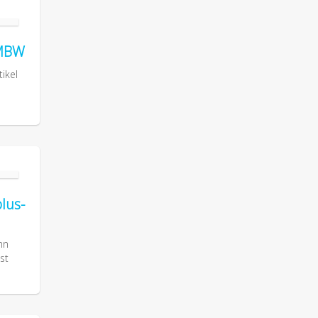
 MBW
ikel
lus-
nn
st