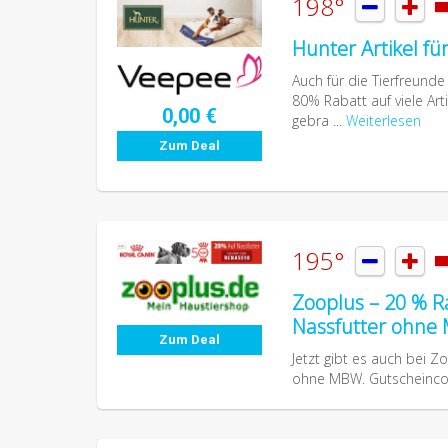
198°


Hunter Artikel f
Auch für die Tierfreunde
80% Rabatt auf viele Art
0,00 €
gebra ...
Weiterlesen
Zum Deal
195°


Zooplus – 20 % R
Nassfutter ohne
Zum Deal
Jetzt gibt es auch bei 
ohne MBW. Gutscheincod