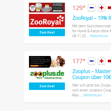
129°


ZooRoyal – 19% R
Mit dem Gutscheincode 
für Hund & Katze ohne M
Zum Deal
04.11.20 ...
Weiterlesen
177°


Zooplus – Masterc
Coupon über 10€ 
Wer sich jetzt bei Zoopu
Zum Deal
sich einen zooplus-Coup
Mas ...
Weiterlesen