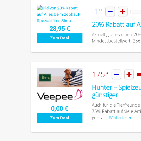
-1°


20% Rabatt auf A
28,95 €
Aktuell gibt es einen 2
Zum Deal
Mindestbestellwert: 25€
175°


Hunter – Spielze
günstiger
Auch für die Tierfreunde
0,00 €
75% Rabatt auf viele Art
gebra ...
Weiterlesen
Zum Deal