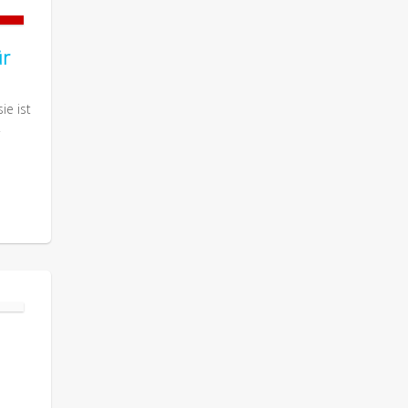
ür
ie ist
.