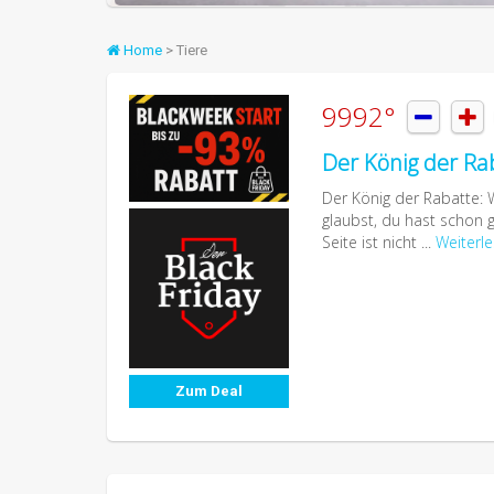
Home
> Tiere
9992°


Der König der Rab
Der König der Rabatte: 
glaubst, du hast schon 
Seite ist nicht ...
Weiterl
Zum Deal