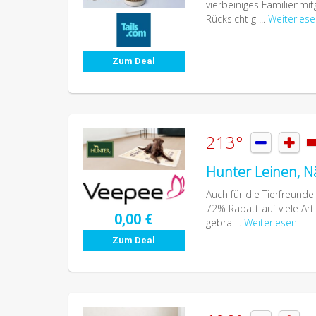
vierbeiniges Familienmit
Rücksicht g ...
Weiterles
Zum Deal
213°


Hunter Leinen, N
Auch für die Tierfreunde
72% Rabatt auf viele Art
0,00 €
gebra ...
Weiterlesen
Zum Deal