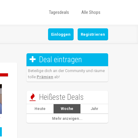
Tagesdeals
Alle Shops
Einloggen
Registrieren
Deal eintragen

Beteilige dich an der Community und räume
tolle
Prämien
ab!
Heißeste Deals

Heute
Woche
Jahr
Mehr anzeigen...