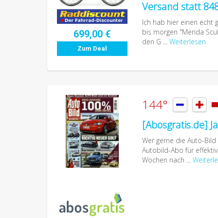
Versand statt 84
Ich hab hier einen echt
bis morgen "Merida Scul
699,00 €
den G ...
Weiterlesen
Zum Deal
144°


[Abosgratis.de] J
Wer gerne die Auto-Bild 
Autobild-Abo für effekti
Wochen nach ...
Weiterl