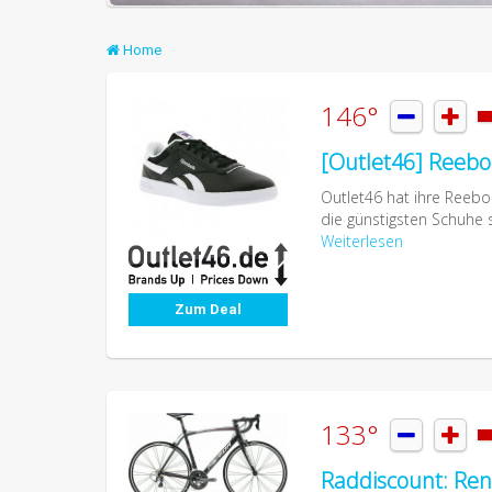
Home
146°


[Outlet46] Reebo
Outlet46 hat ihre Reebo
die günstigsten Schuhe s
Weiterlesen
Zum Deal
133°


Raddiscount: Ren