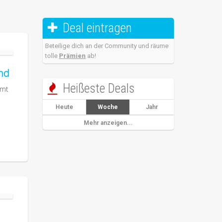
Deal eintragen

Beteilige dich an der Community und räume
tolle
Prämien
ab!
and
Heißeste Deals

mmt
Heute
Woche
Jahr
Mehr anzeigen...