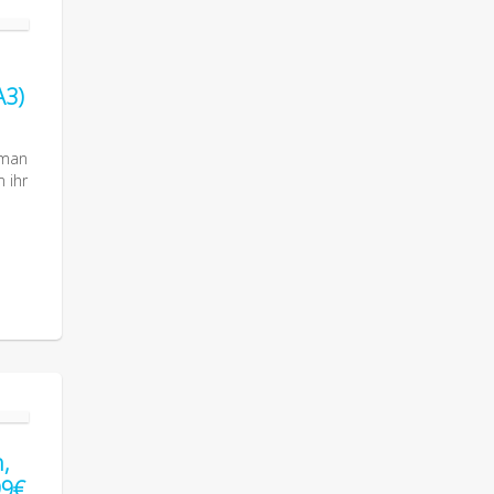
A3)
 man
 ihr
,
99€