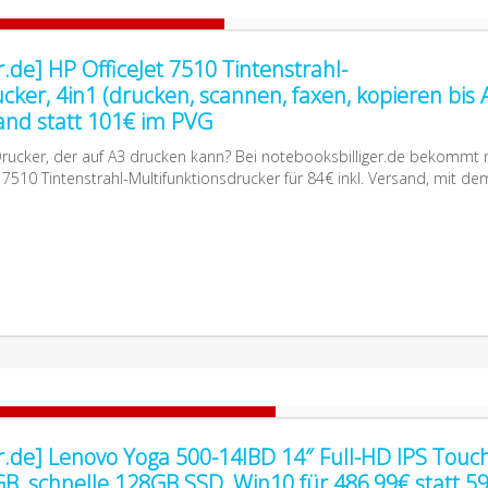
r.de] HP OfficeJet 7510 Tintenstrahl-
cker, 4in1 (drucken, scannen, faxen, kopieren bis 
sand statt 101€ im PVG
Drucker, der auf A3 drucken kann? Bei notebooksbilliger.de bekommt
7510 Tintenstrahl-Multifunktionsdrucker für 84€ inkl. Versand, mit dem
r.de] Lenovo Yoga 500-14IBD 14″ Full-HD IPS Touch
GB, schnelle 128GB SSD, Win10 für 486,99€ statt 5