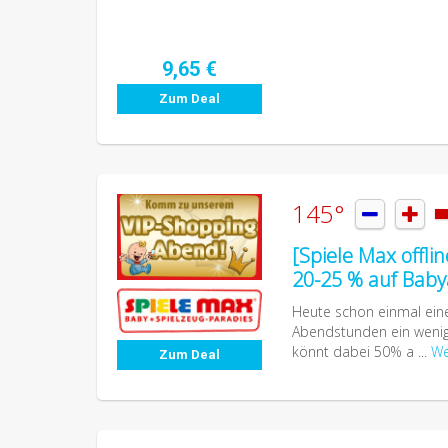
9,65 €
Zum Deal
145°


[Spiele Max offli
20-25 % auf Baby
Heute schon einmal eine
Abendstunden ein wenig 
könnt dabei 50% a ...
We
Zum Deal