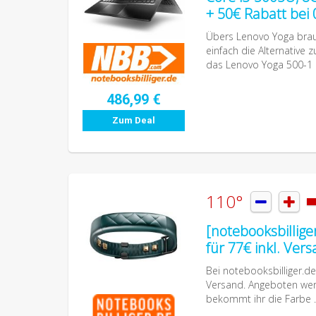
+ 50€ Rabatt bei
Übers Lenovo Yoga brauc
einfach die Alternative
das Lenovo Yoga 500-1 .
486,99 €
Zum Deal
110°


[notebooksbillig
für 77€ inkl. Ver
Bei notebooksbilliger.d
Versand. Angeboten werd
bekommt ihr die Farbe .