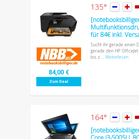
135°


[notebooksbillige
Multifunktionsdru
für 84€ inkl. Ver
Sucht ihr gerade einen 
gerade den HP OfficeJet 
bis z ...
Weiterlesen
84,00 €
Zum Deal
164°


[notebooksbillige
Core i3-5005U, 8