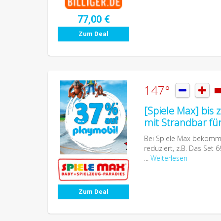
77,00 €
Zum Deal
147°


[Spiele Max] bis 
mit Strandbar für
Bei Spiele Max bekommt i
reduziert, z.B. Das Set 6
...
Weiterlesen
Zum Deal