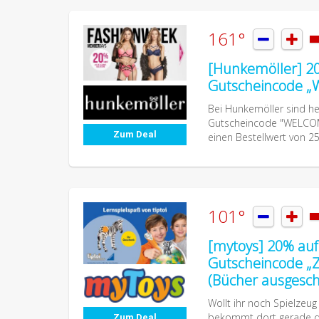
161°


[Hunkemöller] 20
Gutscheincode 
Bei Hunkemöller sind he
Gutscheincode "WELCOM
Zum Deal
einen Bestellwert von 25
101°


[mytoys] 20% auf 
Gutscheincode „
(Bücher ausgesch
Wollt ihr noch Spielzeug
bekommt dort gerade das
Zum Deal