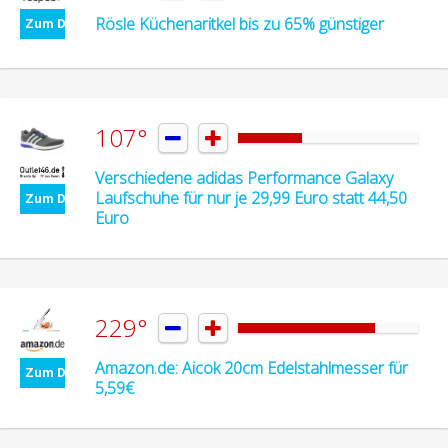
Rösle Küchenaritkel bis zu 65% günstiger
Zum Deal
107°


Verschiedene adidas Performance Galaxy
Laufschuhe für nur je 29,99 Euro statt 44,50
Zum Deal
Euro
229°


Amazon.de: Aicok 20cm Edelstahlmesser für
Zum Deal
5,59€