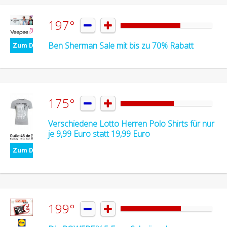
197°


Ben Sherman Sale mit bis zu 70% Rabatt
Zum Deal
175°


Verschiedene Lotto Herren Polo Shirts für nur
je 9,99 Euro statt 19,99 Euro
Zum Deal
199°

