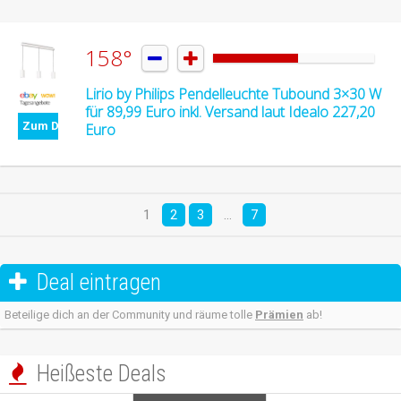
158°


Lirio by Philips Pendelleuchte Tubound 3×30 W
für 89,99 Euro inkl. Versand laut Idealo 227,20
Zum Deal
Euro
1
2
3
…
7
Deal eintragen

Beteilige dich an der Community und räume tolle
Prämien
ab!
Heißeste Deals
