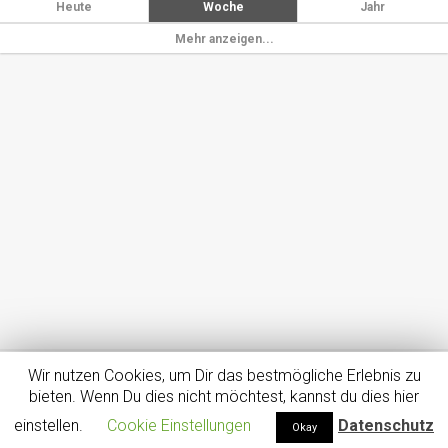
Heute
Woche
Jahr
Mehr anzeigen...
Wir nutzen Cookies, um Dir das bestmögliche Erlebnis zu
Impressum
Datenschutz
Dein Smartphone – Dein Tarif
bieten. Wenn Du dies nicht möchtest, kannst du dies hier
Girokontenvergleich – Bis zu 100€ für Kontoeröffnung geschenkt!
einstellen.
Cookie Einstellungen
Datenschutz
Okay