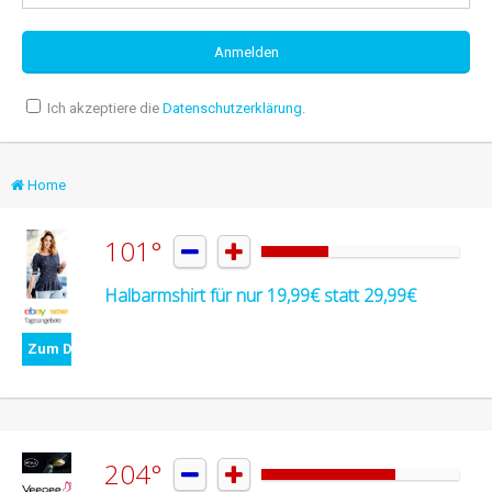
Ich akzeptiere die
Datenschutzerklärung
.
Home
101°


Halbarmshirt für nur 19,99€ statt 29,99€
Zum Deal
204°

