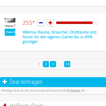
255°


Wilemse Bäume, Sträucher, Obstbäume und
Zum Deal
Rosen für den eigenen Garten bis zu 89%
günstiger
1
2
3
…
14
Deal eintragen

Beteilige dich an der Community und räume tolle
Prämien
ab!