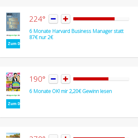
224°


6 Monate Harvard Business Manager statt
87€ nur 2€
Zum Deal
190°


6 Monate OK! mir 2,20€ Gewinn lesen
Zum Deal