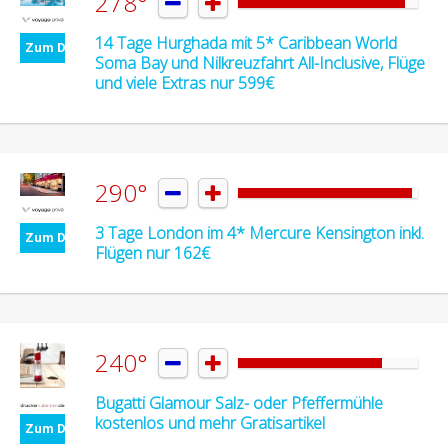
278°


14 Tage Hurghada mit 5* Caribbean World
Zum Deal
Soma Bay und Nilkreuzfahrt All-Inclusive, Flüge
und viele Extras nur 599€
290°


3 Tage London im 4* Mercure Kensington inkl.
Zum Deal
Flügen nur 162€
240°


Bugatti Glamour Salz- oder Pfeffermühle
kostenlos und mehr Gratisartikel
Zum Deal