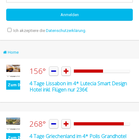
Ich akzeptiere die
Datenschutzerklärung
.
Home
156°


4 Tage Lissabon im 4* Lutecia Smart Design
Zum Deal
Hotel inkl. Flügen nur 236€
268°


4 Tage Griechenland im 4* Polis Grandhotel
Zum Deal