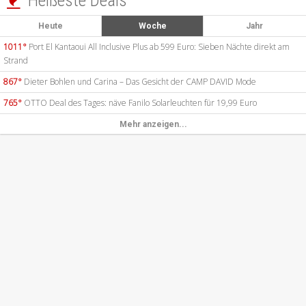
Heißeste Deals

Heute
Woche
Jahr
1011°
Port El Kantaoui All Inclusive Plus ab 599 Euro: Sieben Nächte direkt am
Strand
867°
Dieter Bohlen und Carina – Das Gesicht der CAMP DAVID Mode
765°
OTTO Deal des Tages: näve Fanilo Solarleuchten für 19,99 Euro
Mehr anzeigen...