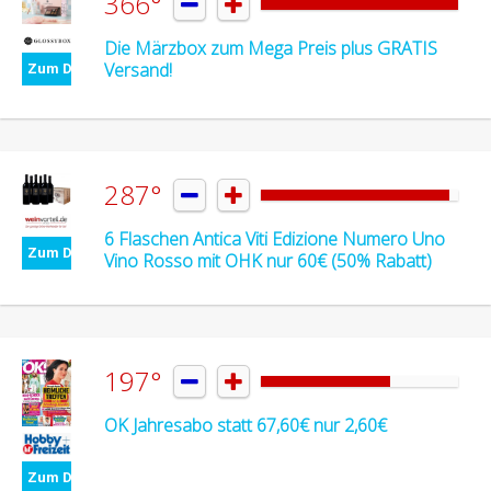
366°


Die Märzbox zum Mega Preis plus GRATIS
Versand!
Zum Deal
287°


6 Flaschen Antica Viti Edizione Numero Uno
Zum Deal
Vino Rosso mit OHK nur 60€ (50% Rabatt)
197°


OK Jahresabo statt 67,60€ nur 2,60€
Zum Deal