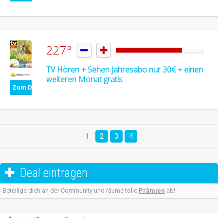
227°


TV Hören + Sehen Jahresabo nur 30€ + einen
weiteren Monat gratis
Zum Deal
1
2
3
4
Deal eintragen

Beteilige dich an der Community und räume tolle
Prämien
ab!