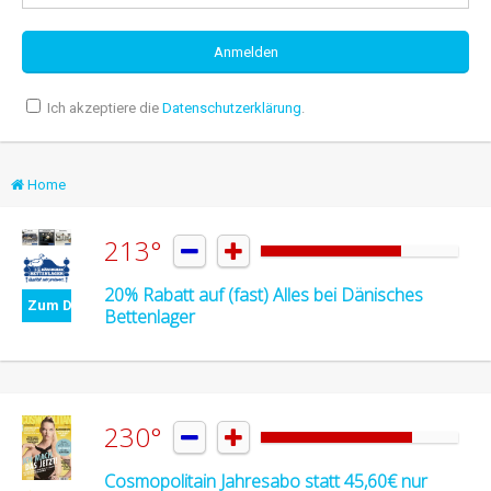
Ich akzeptiere die
Datenschutzerklärung
.
Home
213°


20% Rabatt auf (fast) Alles bei Dänisches
Zum Deal
Bettenlager
230°


Cosmopolitain Jahresabo statt 45,60€ nur