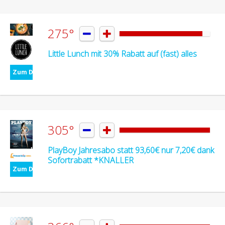
275°


Little Lunch mit 30% Rabatt auf (fast) alles
Zum Deal
305°


PlayBoy Jahresabo statt 93,60€ nur 7,20€ dank
Sofortrabatt *KNALLER
Zum Deal