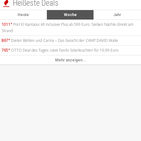
Heißeste Deals

Heute
Woche
Jahr
1011°
Port El Kantaoui All Inclusive Plus ab 599 Euro: Sieben Nächte direkt am
Strand
867°
Dieter Bohlen und Carina – Das Gesicht der CAMP DAVID Mode
765°
OTTO Deal des Tages: näve Fanilo Solarleuchten für 19,99 Euro
Mehr anzeigen...