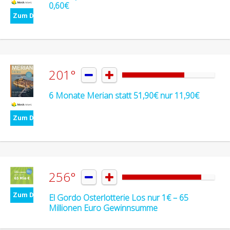
0,60€
Zum Deal
201°


6 Monate Merian statt 51,90€ nur 11,90€
Zum Deal
256°


Zum Deal
El Gordo Osterlotterie Los nur 1€ – 65
Millionen Euro Gewinnsumme