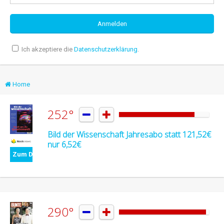
Ich akzeptiere die
Datenschutzerklärung
.
Home
252°


Bild der Wissenschaft Jahresabo statt 121,52€
nur 6,52€
Zum Deal
290°

