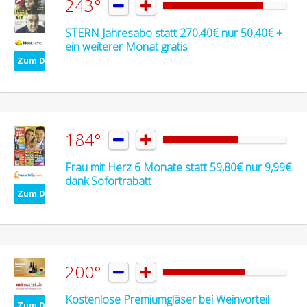
243°


STERN Jahresabo statt 270,40€ nur 50,40€ +
ein weiterer Monat gratis
Zum Deal
184°


Frau mit Herz 6 Monate statt 59,80€ nur 9,99€
dank Sofortrabatt
Zum Deal
200°


Kostenlose Premiumgläser bei Weinvorteil
Zum Deal