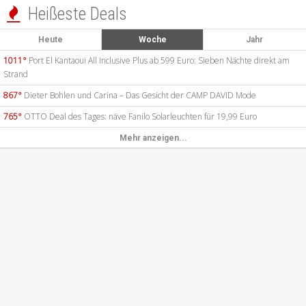
Heißeste Deals

Heute
Woche
Jahr
1011°
Port El Kantaoui All Inclusive Plus ab 599 Euro: Sieben Nächte direkt am
Strand
867°
Dieter Bohlen und Carina – Das Gesicht der CAMP DAVID Mode
765°
OTTO Deal des Tages: näve Fanilo Solarleuchten für 19,99 Euro
Mehr anzeigen...