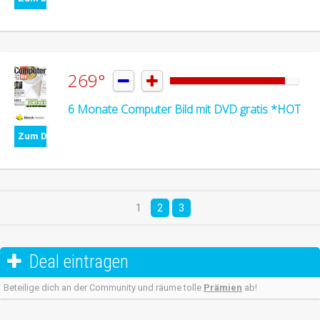
269°


6 Monate Computer Bild mit DVD gratis *HOT
Zum Deal
1
2
3
Deal eintragen

Beteilige dich an der Community und räume tolle
Prämien
ab!