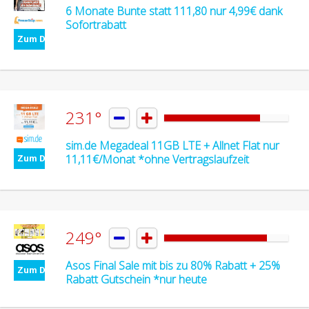
6 Monate Bunte statt 111,80 nur 4,99€ dank
Sofortrabatt
Zum Deal
231°


sim.de Megadeal 11GB LTE + Allnet Flat nur
11,11€/Monat *ohne Vertragslaufzeit
Zum Deal
249°


Asos Final Sale mit bis zu 80% Rabatt + 25%
Zum Deal
Rabatt Gutschein *nur heute