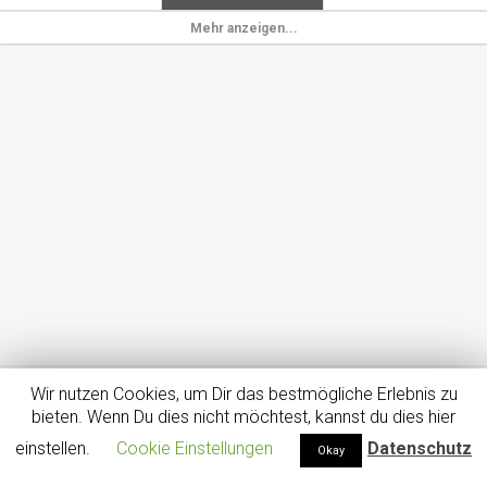
Mehr anzeigen...
Wir nutzen Cookies, um Dir das bestmögliche Erlebnis zu
Impressum
Datenschutz
Dein Smartphone – Dein Tarif
bieten. Wenn Du dies nicht möchtest, kannst du dies hier
Girokontenvergleich – Bis zu 100€ für Kontoeröffnung geschenkt!
einstellen.
Cookie Einstellungen
Datenschutz
Okay