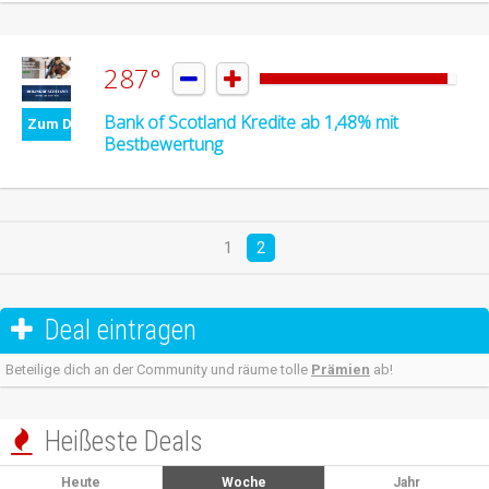
287°


Bank of Scotland Kredite ab 1,48% mit
Zum Deal
Bestbewertung
1
2
Deal eintragen

Beteilige dich an der Community und räume tolle
Prämien
ab!
Heißeste Deals

Heute
Woche
Jahr