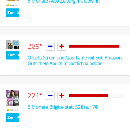
6 Monate Auto Zeitung mit Gewinn
Zum Deal
289°


Zum Deal
Q Cells Strom und Gas Tarife mit 50€ Amazon
Gutschein *auch monatlich kündbar
221°


6 Monate Brigitte statt 52€ nur 7€
Zum Deal