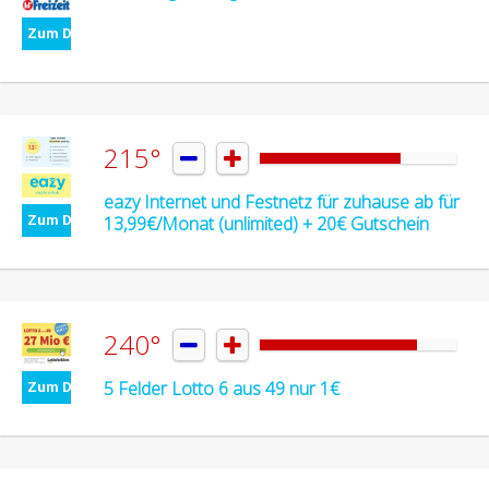
Zum Deal
215°


eazy Internet und Festnetz für zuhause ab für
Zum Deal
13,99€/Monat (unlimited) + 20€ Gutschein
240°


5 Felder Lotto 6 aus 49 nur 1€
Zum Deal