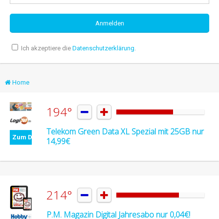
Ich akzeptiere die
Datenschutzerklärung
.
Home
194°


Telekom Green Data XL Spezial mit 25GB nur
Zum Deal
14,99€
214°


P.M. Magazin Digital Jahresabo nur 0,04€!