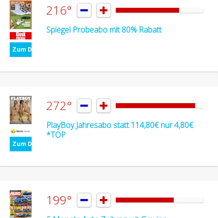
216°


Spiegel Probeabo mit 80% Rabatt
Zum Deal
272°


PlayBoy Jahresabo statt 114,80€ nur 4,80€
*TOP
Zum Deal
199°

