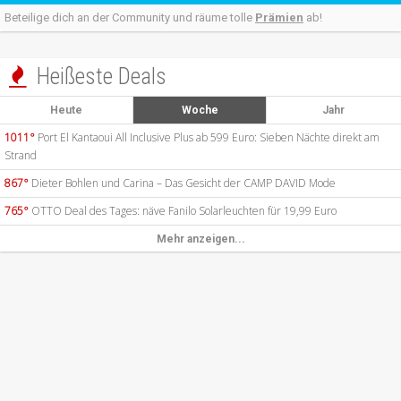
Beteilige dich an der Community und räume tolle
Prämien
ab!
Heißeste Deals

Heute
Woche
Jahr
1011°
Port El Kantaoui All Inclusive Plus ab 599 Euro: Sieben Nächte direkt am
Strand
867°
Dieter Bohlen und Carina – Das Gesicht der CAMP DAVID Mode
765°
OTTO Deal des Tages: näve Fanilo Solarleuchten für 19,99 Euro
Mehr anzeigen...