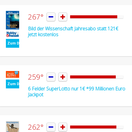
267°


Bild der Wissenschaft Jahresabo statt 121€
jetzt kostenlos
Zum Deal
259°


Zum Deal
6 Felder SuperLotto nur 1€ *99 Millionen Euro
Jackpot
262°

