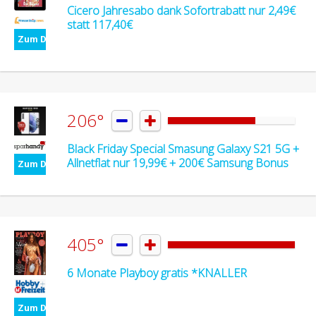
Cicero Jahresabo dank Sofortrabatt nur 2,49€
statt 117,40€
Zum Deal
206°


Black Friday Special Smasung Galaxy S21 5G +
Allnetflat nur 19,99€ + 200€ Samsung Bonus
Zum Deal
405°


6 Monate Playboy gratis *KNALLER
Zum Deal