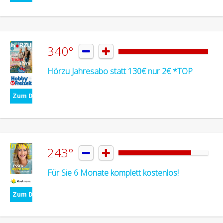
340°


Hörzu Jahresabo statt 130€ nur 2€ *TOP
Zum Deal
243°


Für Sie 6 Monate komplett kostenlos!
Zum Deal