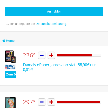
Ich akzeptiere die
Datenschutzerklärung
.
Home
236°


Damals ePaper Jahresabo statt 88,90€ nur
0,01€!
Zum Deal
297°

