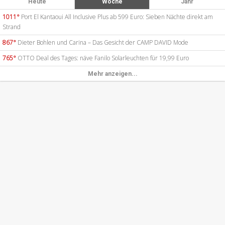
Heute
Woche
Jahr
1011°
Port El Kantaoui All Inclusive Plus ab 599 Euro: Sieben Nächte direkt am
Strand
867°
Dieter Bohlen und Carina – Das Gesicht der CAMP DAVID Mode
765°
OTTO Deal des Tages: näve Fanilo Solarleuchten für 19,99 Euro
Mehr anzeigen...