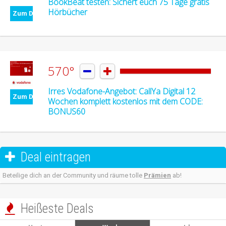
BookBeat testen: Sichert euch 75 Tage gratis
Hörbücher
Zum Deal
570°


Irres Vodafone-Angebot: CallYa Digital 12
Zum Deal
Wochen komplett kostenlos mit dem CODE:
BONUS60
Deal eintragen

Beteilige dich an der Community und räume tolle
Prämien
ab!
Heißeste Deals
