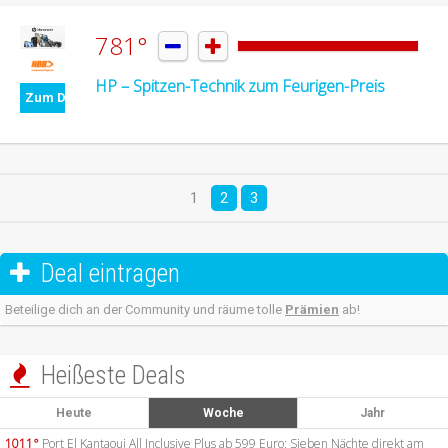
781°


HP – Spitzen-Technik zum Feurigen-Preis
Zum Deal
1
2
3
Deal eintragen

Beteilige dich an der Community und räume tolle
Prämien
ab!
Heißeste Deals

Heute
Woche
Jahr
1011°
Port El Kantaoui All Inclusive Plus ab 599 Euro: Sieben Nächte direkt am