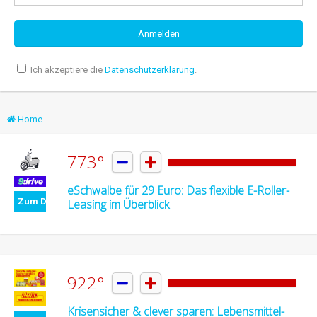
Ich akzeptiere die
Datenschutzerklärung
.
Home
773°


eSchwalbe für 29 Euro: Das flexible E-Roller-
Zum Deal
Leasing im Überblick
922°


Krisensicher & clever sparen: Lebensmittel-