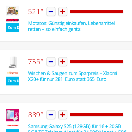
521°


Motatos: Günstig einkaufen, Lebensmittel
Zum Deal
retten – so einfach geht’s!
735°


Wischen & Saugen zum Sparpreis – Xiaomi
X20+ für nur 281 Euro statt 365 Euro
Zum Deal
889°


Samsung Galaxy S25 (128GB) für 1€ + 20GB