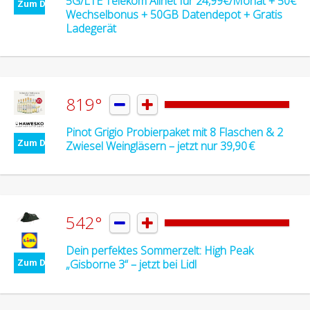
5G/LTE Telekom Allnet für 24,99€/Monat + 50€
Zum Deal
Wechselbonus + 50GB Datendepot + Gratis
Ladegerät
819°


Pinot Grigio Probierpaket mit 8 Flaschen & 2
Zum Deal
Zwiesel Weingläsern – jetzt nur 39,90 €
542°


Dein perfektes Sommerzelt: High Peak
„Gisborne 3“ – jetzt bei Lidl
Zum Deal