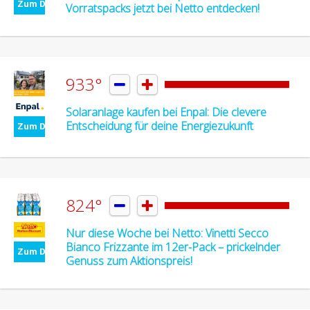
Zum Deal
Vorratspacks jetzt bei Netto entdecken!
933°


Solaranlage kaufen bei Enpal: Die clevere
Entscheidung für deine Energiezukunft
Zum Deal
824°


Nur diese Woche bei Netto: Vinetti Secco
Bianco Frizzante im 12er-Pack – prickelnder
Zum Deal
Genuss zum Aktionspreis!