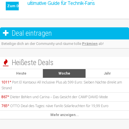
ultimative Guide für Technik-Fans
Zum Deal
Deal eintragen

Beteilige dich an der Community und räume tolle
Prämien
ab!
Heißeste Deals

Heute
Woche
Jahr
1011°
Port El Kantaoui All Inclusive Plus ab 599 Euro: Sieben Nächte direkt am
Strand
867°
Dieter Bohlen und Carina – Das Gesicht der CAMP DAVID Mode
765°
OTTO Deal des Tages: näve Fanilo Solarleuchten für 19,99 Euro
Mehr anzeigen...