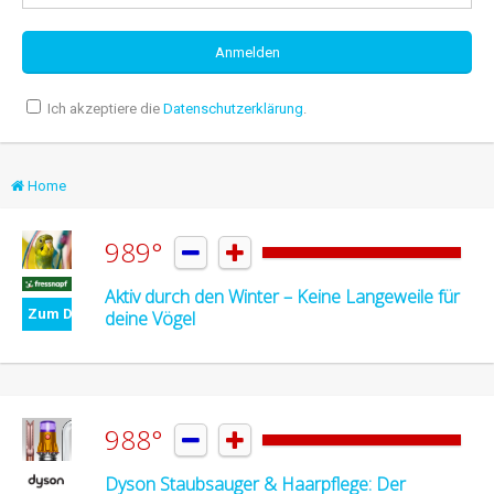
Ich akzeptiere die
Datenschutzerklärung
.
Home
989°


Aktiv durch den Winter – Keine Langeweile für
Zum Deal
deine Vögel
988°


Dyson Staubsauger & Haarpflege: Der