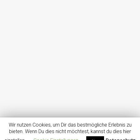
Wir nutzen Cookies, um Dir das bestmögliche Erlebnis zu
Impressum
Datenschutz
Dein Smartphone – Dein Tarif
bieten. Wenn Du dies nicht möchtest, kannst du dies hier
Girokontenvergleich – Bis zu 100€ für Kontoeröffnung geschenkt!