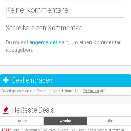
Keine Kommentare
Schreibe einen Kommentar
Du musst
angemeldet
sein, um einen Kommentar
abzugeben.
Deal eintragen

Beteilige dich an der Community und räume tolle
Prämien
ab!
Heißeste Deals

Heute
Woche
Jahr
1011°
Port El Kantaoui All Inclusive Plus ab 599 Euro: Sieben Nächte direkt am