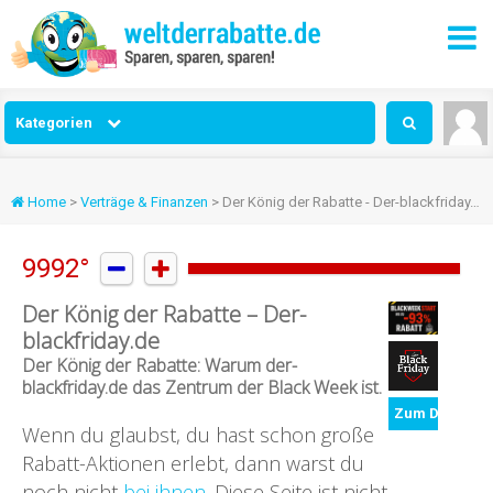
Kategorien
Home
>
Verträge & Finanzen
> Der König der Rabatte - Der-blackfriday.de
9992°


Der König der Rabatte – Der-
blackfriday.de
Der König der Rabatte: Warum der-
blackfriday.de das Zentrum der Black Week ist.
Zum Deal
Wenn du glaubst, du hast schon große
Rabatt-Aktionen erlebt, dann warst du
noch nicht
bei ihnen
. Diese Seite ist nicht