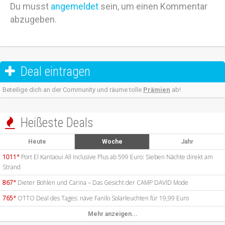
Du musst
angemeldet
sein, um einen Kommentar
abzugeben.
Deal eintragen

Beteilige dich an der Community und räume tolle
Prämien
ab!
Heißeste Deals

Heute
Woche
Jahr
1011°
Port El Kantaoui All Inclusive Plus ab 599 Euro: Sieben Nächte direkt am
Strand
867°
Dieter Bohlen und Carina – Das Gesicht der CAMP DAVID Mode
765°
OTTO Deal des Tages: näve Fanilo Solarleuchten für 19,99 Euro
Mehr anzeigen...