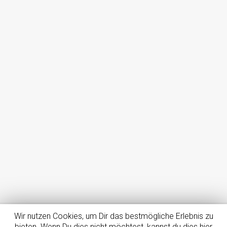
Wir nutzen Cookies, um Dir das bestmögliche Erlebnis zu
Impressum
Datenschutz
Dein Smartphone – Dein Tarif
bieten. Wenn Du dies nicht möchtest, kannst du dies hier