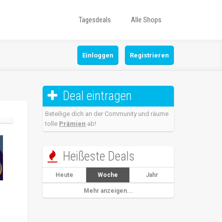
Tagesdeals
Alle Shops
Einloggen
Registrieren
Deal eintragen

Beteilige dich an der Community und räume
tolle
Prämien
ab!
Heißeste Deals

Heute
Woche
Jahr
Mehr anzeigen...