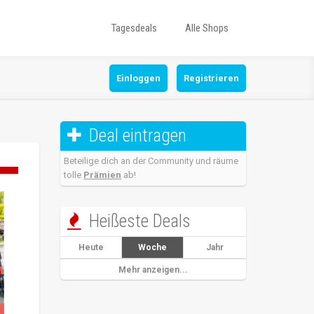
Tagesdeals
Alle Shops
Einloggen
Registrieren
Deal eintragen

Beteilige dich an der Community und räume
tolle
Prämien
ab!
Heißeste Deals

Heute
Woche
Jahr
Mehr anzeigen...