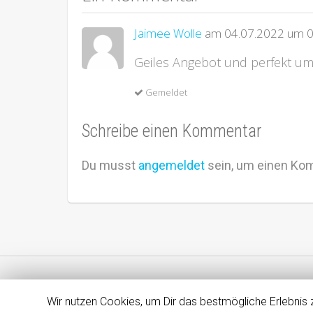
Jaimee Wolle
am 04.07.2022 um 0
Geiles Angebot und perfekt u
Gemeldet
Schreibe einen Kommentar
Du musst
angemeldet
sein, um einen Ko
Impressum
Datenschutz
Dein Smartphone – Dein Tarif
Girokontenvergleich – Bis zu 100€ für Kontoeröffnung geschen
Wir nutzen Cookies, um Dir das bestmögliche Erlebnis z